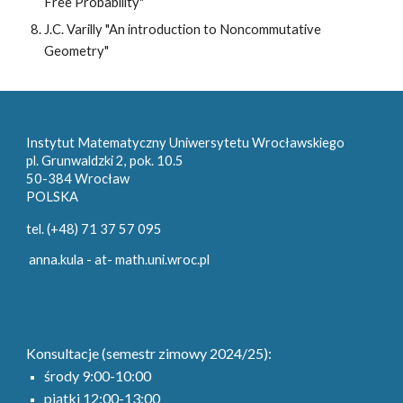
Free Probability"
J.C. Varilly "An introduction to Noncommutative
Geometry"
Instytut Matematyczny Uniwersytetu Wrocławskiego
pl. Grunwaldzki 2, pok. 10.5
50-384 Wrocław
POLSKA
tel. (+48) 71 37 57 095
anna.kula - at- math.uni.wroc.pl
Konsultacje (semestr zimowy 2024/25):
środy 9:00-10:00
piątki 12:00-13:00