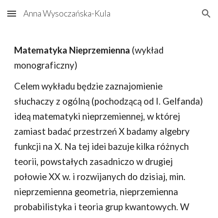
Anna Wysoczańska-Kula
Skip to main content
Skip to navigation
Matematyka Nieprzemienna
(wykład
monograficzny)
Celem wykładu będzie zaznajomienie
słuchaczy z ogólną (pochodzącą od I. Gelfanda)
ideą matematyki nieprzemiennej, w której
zamiast badać przestrzeń X badamy algebry
funkcji na X. Na tej idei bazuje kilka różnych
teorii, powstałych zasadniczo w drugiej
połowie XX w. i rozwijanych do dzisiaj, min.
nieprzemienna geometria, nieprzemienna
probabilistyka i teoria grup kwantowych. W